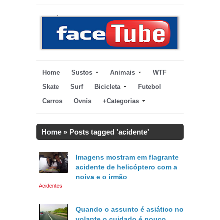
Home
Sustos
Animais
WTF
Skate
Surf
Bicicleta
Futebol
Carros
Ovnis
+Categorias
Home
»
Posts tagged 'acidente'
Imagens mostram em flagrante
acidente de helicóptero com a
noiva e o irmão
Acidentes
Quando o assunto é asiático no
volante o cuidado é pouco