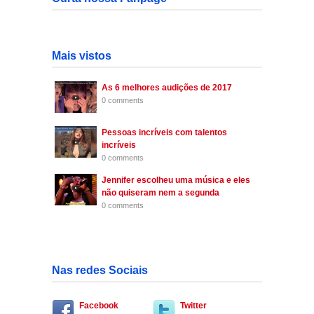
Mais vistos
As 6 melhores audições de 2017
0 comments
Pessoas incríveis com talentos
incríveis
0 comments
Jennifer escolheu uma música e eles
não quiseram nem a segunda
0 comments
Nas redes Sociais
Facebook
Twitter