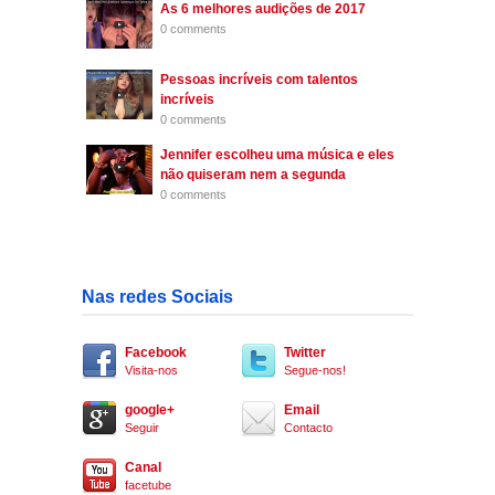
As 6 melhores audições de 2017
0 comments
Pessoas incríveis com talentos
incríveis
0 comments
Jennifer escolheu uma música e eles
não quiseram nem a segunda
0 comments
Nas redes Sociais
Facebook
Twitter
Visita-nos
Segue-nos!
google+
Email
Seguir
Contacto
Canal
facetube