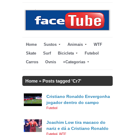
Home
Sustos
Animais
WTF
Skate
Surf
Bicicleta
Futebol
Carros
Ovnis
+Categorias
Home
»
Posts tagged 'Cr7'
Cristiano Ronaldo Envergonha
jogador dentro do campo
Futebol
Joachim Low tira macaco do
nariz e dá a Cristiano Ronaldo
Futebol
,
WTF