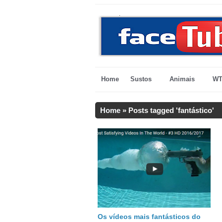
Home
Sustos
Animais
WT
Home
»
Posts tagged 'fantástico'
Os vídeos mais fantásticos do