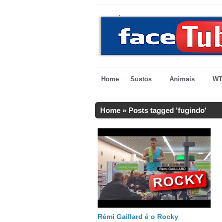
Home
Sustos
Animais
WT
Home
»
Posts tagged 'fugindo'
Rémi Gaillard é o Rocky