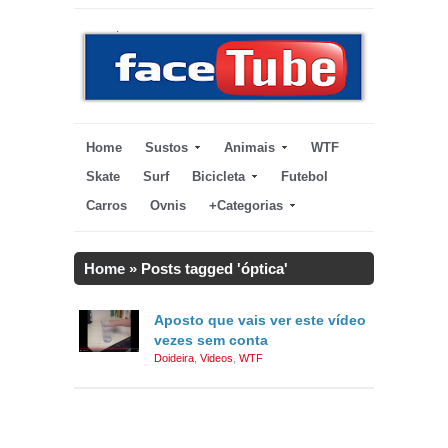
Home
Sustos
Animais
WTF
Skate
Surf
Bicicleta
Futebol
Carros
Ovnis
+Categorias
Home
»
Posts tagged 'óptica'
Aposto que vais ver este vídeo
vezes sem conta
Doideira
,
Videos
,
WTF