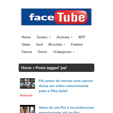
Home
Sustos
Animais
WTF
Skate
Surf
Bicicleta
Futebol
Carros
Ovnis
+Categorias
Home
»
Posts tagged 'pai'
Pai antes de morrer com cancer
deixa um video emocionante
para a filha bebé
Motivação
Amor de um Pai é incondicional
emocionante até ao fim