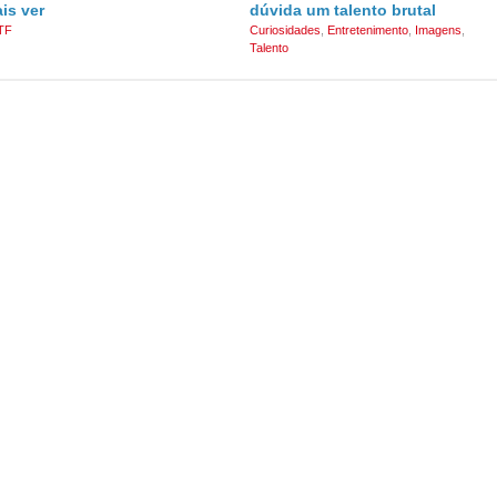
ais ver
dúvida um talento brutal
TF
Curiosidades
,
Entretenimento
,
Imagens
,
Talento