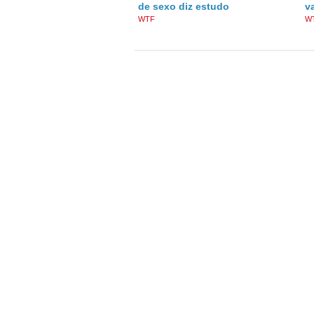
de sexo diz estudo
v
WTF
W