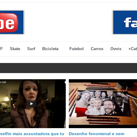
F
Skate
Surf
Bicicleta
Futebol
Carros
Ovnis
+Cat
 selfie mais assustadora que tu
Desenho fenomenal e sem