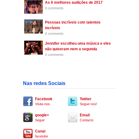
As 6 melhores audições de 2017
0 comments
Pessoas incríveis com talentos
incríveis
0 comments
Jennifer escolheu uma música e eles
não quiseram nem a segunda
0 comments
Nas redes Sociais
Facebook
Twitter
Visita-nos
Segue-nos!
google+
Email
Seguir
Contacto
Canal
facetube