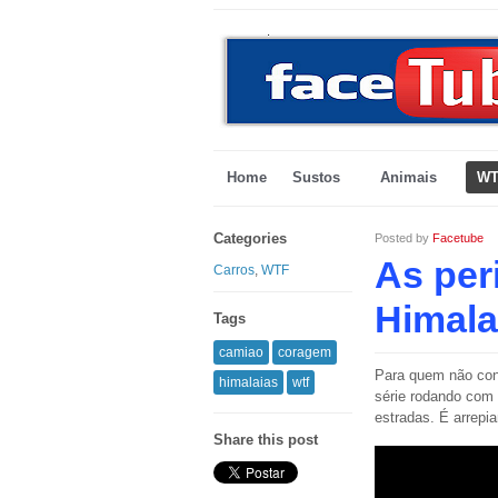
Home
Sustos
Animais
WT
Categories
Posted by
Facetube
As per
Carros
,
WTF
Himala
Tags
camiao
coragem
Para quem não con
himalaias
wtf
série rodando com 
estradas. É arrepi
Share this post