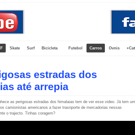
F
Skate
Surf
Bicicleta
Futebol
Carros
Ovnis
+Cat
igosas estradas dos
ias até arrepia
hece as perigosas estradas dos himalaias tem de ver esse video. Já tem u
os camionistas americanos a fazer trasnporte de mercadorias nessas
ante o trajecto. Tinhas coragem?