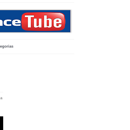
egorias
ma