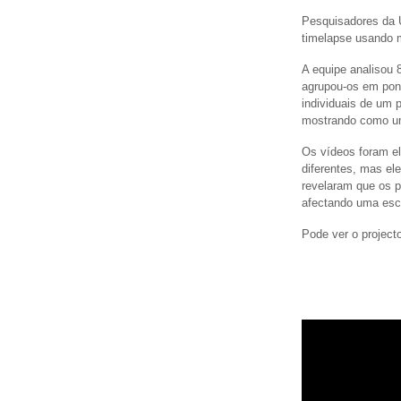
Pesquisadores da 
timelapse usando mi
A equipe analisou 8
agrupou-os em pont
individuais de um 
mostrando como um
Os vídeos foram el
diferentes, mas el
revelaram que os 
afectando uma escu
Pode ver o projec