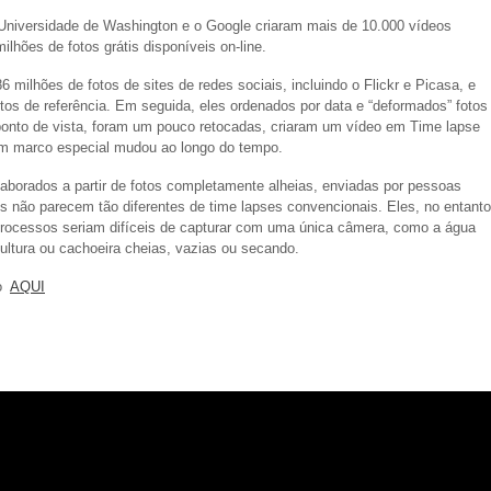
Universidade de Washington e o Google criaram mais de 10.000 vídeos
lhões de fotos grátis disponíveis on-line.
6 milhões de fotos de sites de redes sociais, incluindo o Flickr e Picasa, e
os de referência. Em seguida, eles ordenados por data e “deformados” fotos
ponto de vista, foram um pouco retocadas, criaram um vídeo em Time lapse
 marco especial mudou ao longo do tempo.
aborados a partir de fotos completamente alheias, enviadas por pessoas
es não parecem tão diferentes de time lapses convencionais. Eles, no entanto
processos seriam difíceis de capturar com uma única câmera, como a água
ltura ou cachoeira cheias, vazias ou secando.
to
AQUI