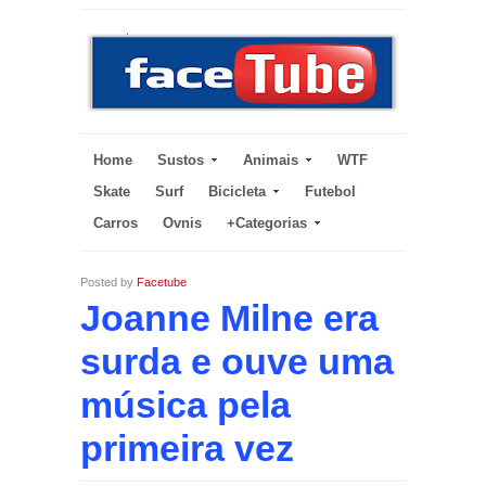
Home
Sustos
Animais
WTF
Skate
Surf
Bicicleta
Futebol
Carros
Ovnis
+Categorias
Posted by
Facetube
Joanne Milne era
surda e ouve uma
música pela
primeira vez