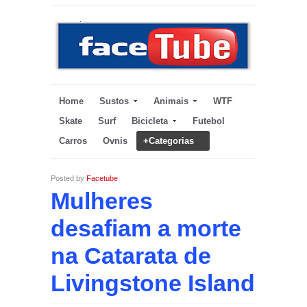
Home
Sustos
Animais
WTF
Skate
Surf
Bicicleta
Futebol
Carros
Ovnis
+Categorias
Posted by
Facetube
Mulheres
desafiam a morte
na Catarata de
Livingstone Island