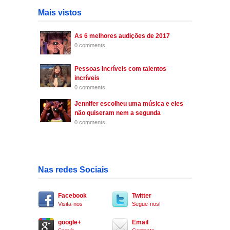
Mais vistos
As 6 melhores audições de 2017
0 comments
Pessoas incríveis com talentos
incríveis
0 comments
Jennifer escolheu uma música e eles
não quiseram nem a segunda
0 comments
Nas redes Sociais
Facebook
Twitter
Visita-nos
Segue-nos!
google+
Email