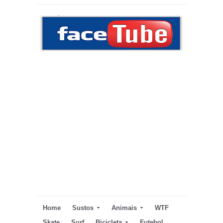
Home
Sustos
Animais
WTF
Skate
Surf
Bicicleta
Futebol