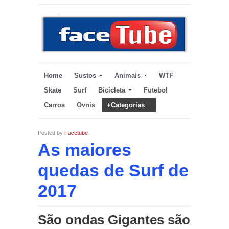
Home
Sustos
Animais
WTF
Skate
Surf
Bicicleta
Futebol
Carros
Ovnis
+Categorias
Posted by
Facetube
As maiores
quedas de Surf de
2017
São ondas Gigantes são