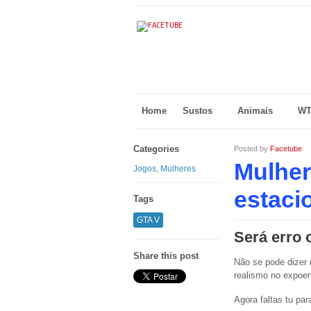
Home
Sustos
Animais
WT
Categories
Posted by
Facetube
Mulher
Jogos
,
Mulheres
estaci
Tags
GTA V
Será erro 
Share this post
Não se pode dizer 
realismo no expoe
Agora faltas tu par