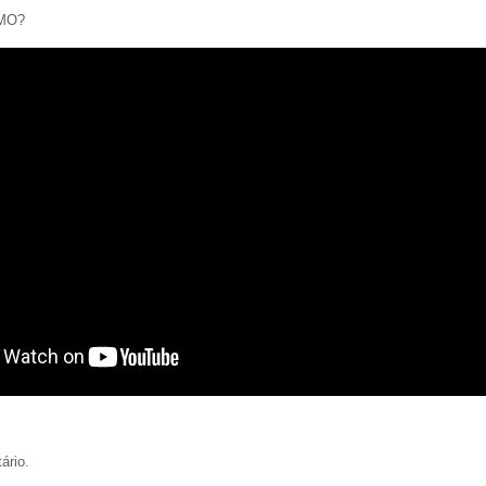
MO?
ário.