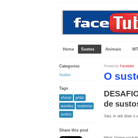
Home
Sustos
Animais
WT
Categories
Posted by
Facetube
O sust
Sustos
Tags
DESAFIO
chorar
gritar
de susto
quedas
surpresa
sustos
Vais rir até doer o
Share this post
https://www.yout