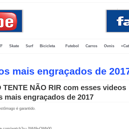
F
Skate
Surf
Bicicleta
Futebol
Carros
Ovnis
+Cat
os mais engraçados de 201
 TENTE NÃO RIR com esses videos
s mais engraçados de 2017
 estômago é garantido.
ube.com/watch?v=JNf49vQWh00