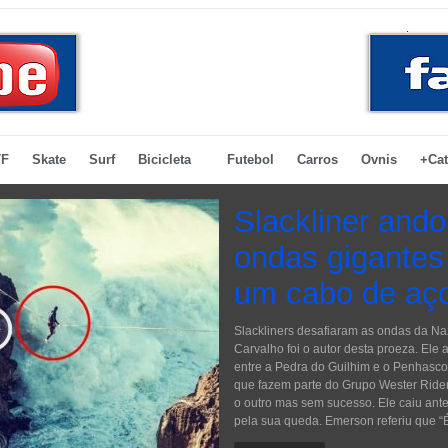
F
Skate
Surf
Bicicleta
Futebol
Carros
Ovnis
+Cat
Slackliner and
ondas gigantes
um cabo de aç
Slackliners desafiaram as ondas da Na
Carvalho foi o autor desta proeza. El
entre a Pedra do Guilhim e o Penhasc
que fazem parte do Grupo Wester Riders
o outro mas sem sucesso. Ele caiu ante
pela sua queda. Emerson referiu que “