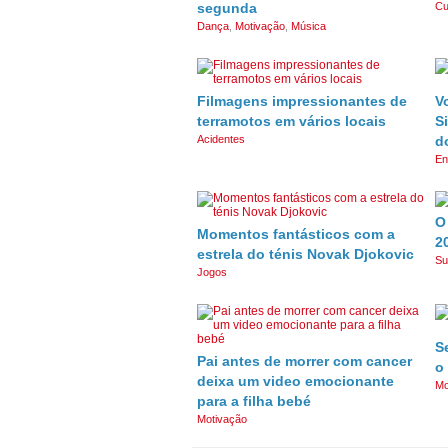
segunda
Cu
Dança
,
Motivação
,
Música
Filmagens impressionantes de
V
terramotos em vários locais
S
Acidentes
d
En
O
Momentos fantásticos com a
2
estrela do ténis Novak Djokovic
Su
Jogos
S
Pai antes de morrer com cancer
o
deixa um video emocionante
Mo
para a filha bebé
Motivação