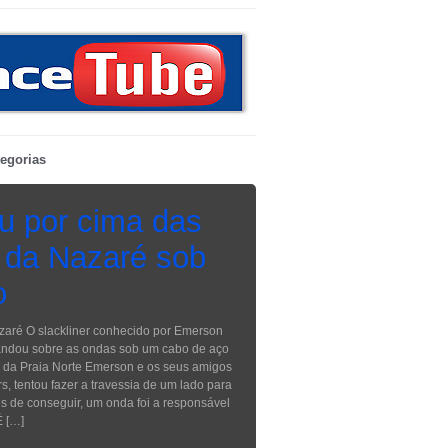
egorias
ou por cima das
 da Nazaré sob
o
zaré O slackliner conhecido por Emerson
e andou sobre as ondas sob um cabo de aço
o da Praia Norte Emerson e os seus amigos
, tentou fazer a travessia de um lado para
s de conseguir, um onda foi a responsável
É […]