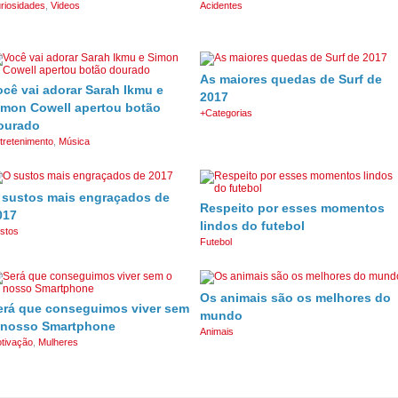
riosidades
,
Videos
Acidentes
As maiores quedas de Surf de
ocê vai adorar Sarah Ikmu e
2017
imon Cowell apertou botão
+Categorias
ourado
tretenimento
,
Música
 sustos mais engraçados de
Respeito por esses momentos
017
lindos do futebol
stos
Futebol
Os animais são os melhores do
erá que conseguimos viver sem
mundo
 nosso Smartphone
Animais
tivação
,
Mulheres