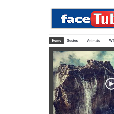
Home
Sustos
Animais
WT
son banhado a
arbono entra
UA
s o iate Palmer Johnson custa algo
astasse a beleza deste belo iate e os
o seu casco feito em carbono. O iate
para reduzir significativamente o
Outro video o mesmo Iate Interior do