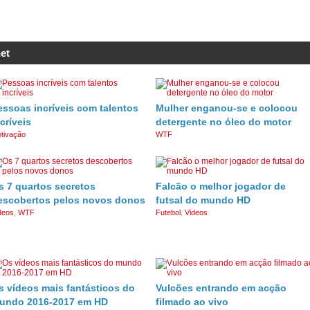
et
essoas incríveis com talentos
Mulher enganou-se e colocou
críveis
detergente no óleo do motor
tivação
WTF
s 7 quartos secretos
Falcão o melhor jogador de
escobertos pelos novos donos
futsal do mundo HD
deos
,
WTF
Futebol
,
Videos
s vídeos mais fantásticos do
Vulcões entrando em acção
undo 2016-2017 em HD
filmado ao vivo